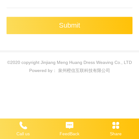
©
2020 copyright Jinjiang Meng Huang Dress Weaving Co., LTD
Powered by：
泉州橙信互联科技有限公司
Call us
FeedBack
Share